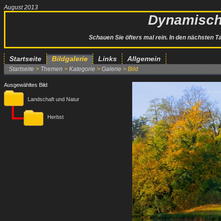
August 2013
Dynamisch-
Schauen Sie öfters mal rein. In den nächsten Ta
Startseite
Bildgalerie
Links
Allgemein
Startseite
>
Themen
>
Kategorie
>
Galerie
> Bild
Ausgewähltes Bild
Landschaft und Natur
Herbst